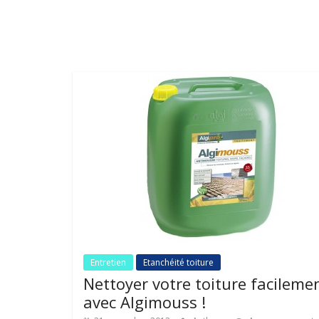
Entretien
Etanchéité toiture
Nettoyer votre toiture facileme
avec Algimouss !