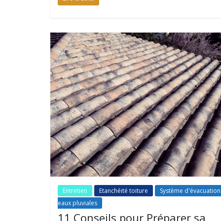
Entretien
Etanchéité toiture
Système d'évacuation
eaux pluviales
11 Conseils pour Préparer sa