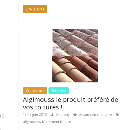
Lire la suite
Couverture
Entretien
Algimouss le produit préféré de
vos toitures !
nt
11 juin 2013
Anthony
Aucun commentaire
,
algimouss
traitement toiture