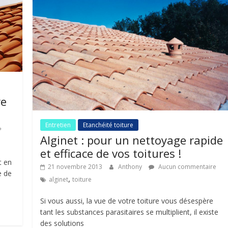
re
Entretien
Etanchéité toiture
Alginet : pour un nettoyage rapide
et efficace de vos toitures !
t en
21 novembre 2013
Anthony
Aucun commentaire
e de
,
alginet
toiture
Si vous aussi, la vue de votre toiture vous désespère
tant les substances parasitaires se multiplient, il existe
des solutions