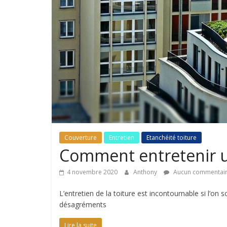
astuces
sur
l'univers
de
la
toiture
Couverture
Entretien
Etanchéité toiture
Comment entretenir un
4 novembre 2020
Anthony
Aucun commentai
L’entretien de la toiture est incontournable si l’on
désagréments
Lire la suite