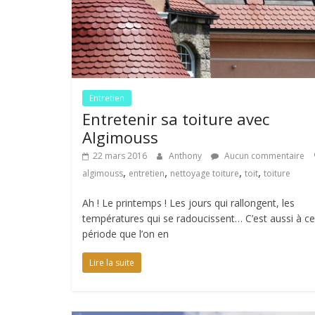
Entretien
Entretenir sa toiture avec
Algimouss
22 mars 2016
Anthony
Aucun commentaire
,
,
,
,
algimouss
entretien
nettoyage toiture
toit
toiture
Ah ! Le printemps ! Les jours qui rallongent, les
températures qui se radoucissent… C’est aussi à ce
période que l’on en
Lire la suite