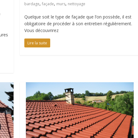
,
,
,
bardage
façade
murs
nettoyage
e
Quelque soit le type de façade que l’on possède, il est
obligatoire de procéder à son entretien régulièrement.
Vous découvrirez
eures
Lire la suite