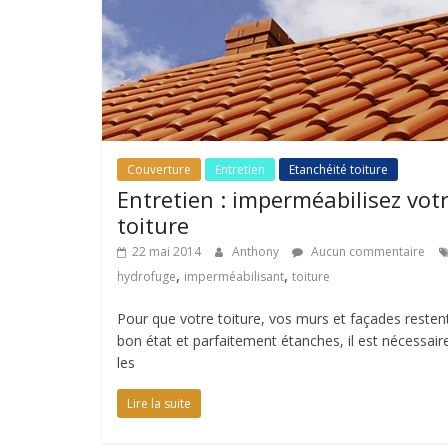
Couverture
Entretien
Etanchéité toiture
Entretien : imperméabilisez vot
toiture
22 mai 2014
Anthony
Aucun commentaire
,
,
hydrofuge
imperméabilisant
toiture
Pour que votre toiture, vos murs et façades resten
bon état et parfaitement étanches, il est nécessair
les
Lire la suite