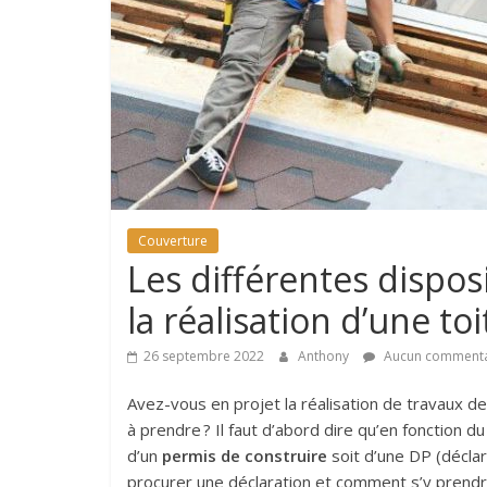
astuces
sur
l'univers
de
la
toiture
Couverture
Les différentes dispos
la réalisation d’une to
26 septembre 2022
Anthony
Aucun commenta
Avez-vous en projet la réalisation de travaux de 
à prendre ? Il faut d’abord dire qu’en fonction du
d’un
permis de construire
soit d’une DP (déclar
procurer une déclaration et comment s’y prendre 