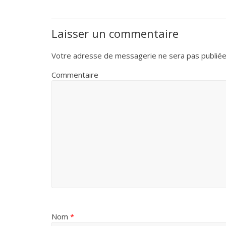
b
t
e
l
s
o
e
r
A
Laisser un commentaire
o
r
e
p
Votre adresse de messagerie ne sera pas publiée
Commentaire
k
s
p
t
Nom
*