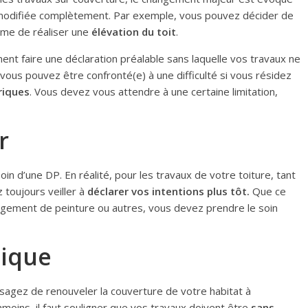
re modifiée complètement. Par exemple, vous pouvez décider de
e de réaliser une
élévation du toit
.
nt faire une déclaration préalable sans laquelle vos travaux ne
ue vous pouvez être confronté(e) à une difficulté si vous résidez
riques
. Vous devez vous attendre à une certaine limitation,
ur
in d’une DP. En réalité, pour les travaux de votre toiture, tant
 toujours veiller à
déclarer vos intentions plus tôt.
Que ce
angement de peinture ou autres, vous devez prendre le soin
tique
visagez de renouveler la couverture de votre habitat à
moins, il faut souligner que vos travaux doivent être
sans