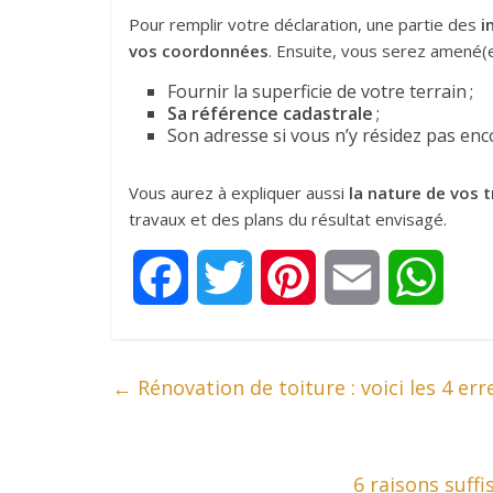
Pour remplir votre déclaration, une partie des
i
vos coordonnées
. Ensuite, vous serez amené(e
Fournir la superficie de votre terrain ;
Sa référence cadastrale
;
Son adresse si vous n’y résidez pas enc
Vous aurez à expliquer aussi
la nature de vos 
travaux et des plans du résultat envisagé.
F
T
P
E
W
a
w
i
m
h
←
Rénovation de toiture : voici les 4 e
c
i
n
a
a
e
t
t
i
t
6 raisons suff