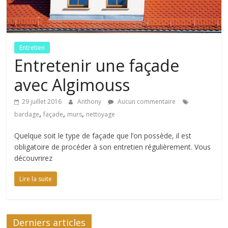
de
conseils
et
astuces
Entretien
sur
Entretenir une façade
l'univers
de
avec Algimouss
la
toiture
29 juillet 2016
Anthony
Aucun commentaire
,
,
,
bardage
façade
murs
nettoyage
Quelque soit le type de façade que l’on possède, il est
obligatoire de procéder à son entretien régulièrement. Vous
découvrirez
Lire la suite
Derniers articles