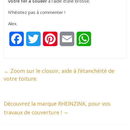
votre fer à souder
à l’aide d’une brosse.
N’hésitez pas à commenter !
Alex.
F
T
P
E
W
a
w
i
m
h
c
i
n
a
a
←
Zoom sur le closoir, aide à l’étanchéité de
votre toiture.
e
t
t
i
t
b
t
e
l
s
Découvrez la marque RHEINZINK, pour vos
o
e
r
→
A
travaux de couverture !
o
r
e
p