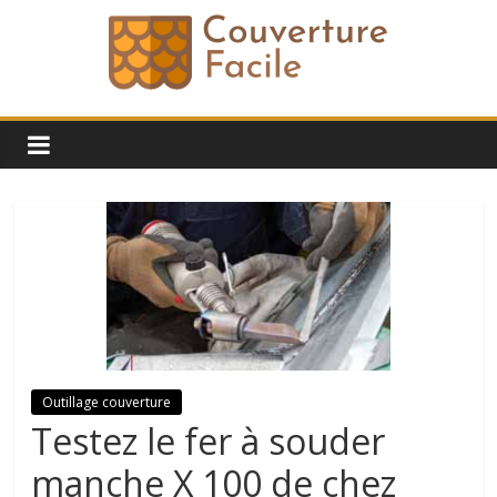
Passer
au
contenu
Blog
Conseil
Toiture
|
couverture-
Outillage couverture
facile.fr
Testez le fer à souder
manche X 100 de chez
Blog