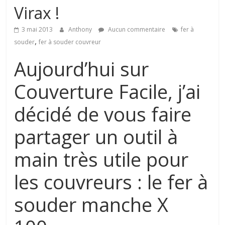
de
Virax !
conseils
et
3 mai 2013
Anthony
Aucun commentaire
fer à
astuces
,
souder
fer à souder couvreur
sur
l'univers
Aujourd’hui sur
de
Couverture Facile, j’ai
la
toiture
décidé de vous faire
partager un outil à
main très utile pour
les couvreurs : le fer à
souder manche X