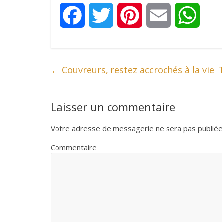
F
T
P
E
W
a
w
i
m
h
c
i
n
a
a
←
Couvreurs, restez accrochés à la vie
e
t
t
i
t
Laisser un commentaire
b
t
e
l
s
Votre adresse de messagerie ne sera pas publiée
o
e
r
A
Commentaire
o
r
e
p
k
s
p
t