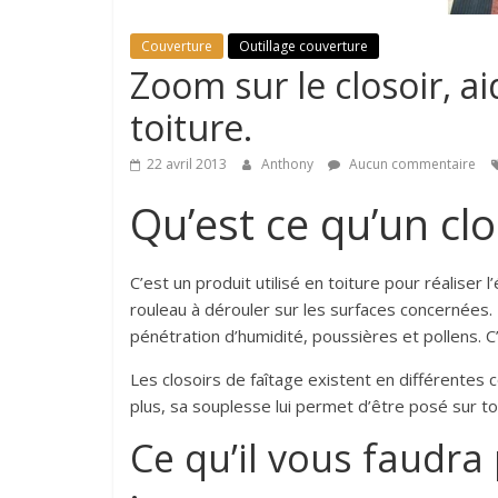
astuces
sur
Couverture
Outillage couverture
l'univers
Zoom sur le closoir, ai
de
toiture.
la
toiture
22 avril 2013
Anthony
Aucun commentaire
Qu’est ce qu’un clo
C’est un produit utilisé en toiture pour réaliser 
rouleau à dérouler sur les surfaces concernées.
pénétration d’humidité, poussières et pollens. C
Les closoirs de faîtage existent en différentes 
plus, sa souplesse lui permet d’être posé sur to
Ce qu’il vous faudra 