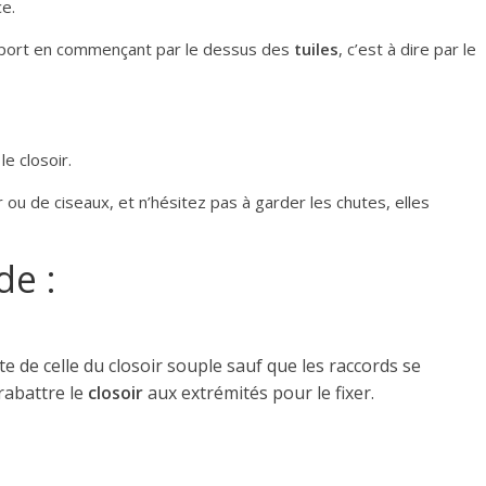
e.
support en commençant par le dessus des
tuiles
, c’est à dire par le
e closoir.
r ou de ciseaux, et n’hésitez pas à garder les chutes, elles
de :
te de celle du closoir souple sauf que les raccords se
 rabattre le
closoir
aux extrémités pour le fixer.