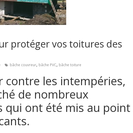
r protéger vos toitures des
,
,
e
bâche couvreur
bâche PVC
bâche toiture
 contre les intempéries,
arché de nombreux
qui ont été mis au point
icants.