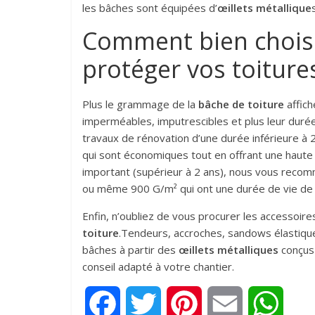
les bâches sont équipées d’
œillets métallique
Comment bien choisi
protéger vos toiture
Plus le grammage de la
bâche de toiture
affich
imperméables, imputrescibles et plus leur durée d
travaux de rénovation d’une durée inférieure à 
qui sont économiques tout en offrant une haute
important (supérieur à 2 ans), nous vous recomm
ou même 900 G/m² qui ont une durée de vie de
Enfin, n’oubliez de vous procurer les accessoire
toiture
.Tendeurs, accroches, sandows élastique
bâches à partir des
œillets métalliques
conçus 
conseil adapté à votre chantier.
F
T
P
E
W