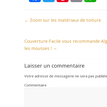
a
w
i
m
h
←
Zoom sur les matériaux de toiture.
c
i
n
a
a
e
t
t
i
t
Couverture-Facile vous recommande Alg
b
t
e
l
s
→
les mousses !
o
e
r
A
Laisser un commentaire
o
r
e
p
Votre adresse de messagerie ne sera pas publiée
k
s
p
Commentaire
t