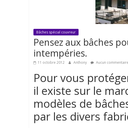
astuces
sur
l'univers
de
la
Bâches spécial couvreur
toiture
Pensez aux bâches pou
intempéries.
11 octobre 2012
Anthony
Aucun commentair
Pour vous protéger
il existe sur le m
modèles de bâches 
par les divers fabr