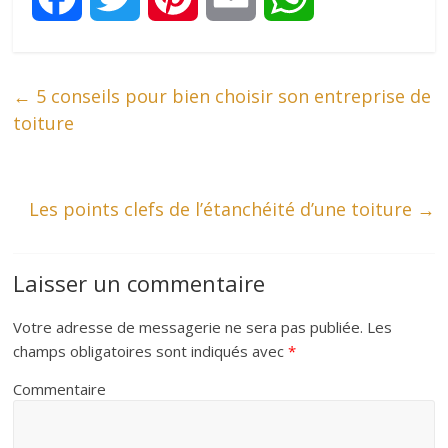
a
w
i
m
h
←
5 conseils pour bien choisir son entreprise de
c
i
n
a
a
toiture
e
t
t
i
t
b
t
e
l
s
Les points clefs de l’étanchéité d’une toiture
→
o
e
r
A
Laisser un commentaire
o
r
e
p
Votre adresse de messagerie ne sera pas publiée.
Les
k
s
p
champs obligatoires sont indiqués avec
*
Commentaire
t