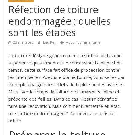
de
Réfection de toiture
conseils
et
endommagée : quelles
astuces
sont les étapes
sur
l'univers
23 mai 2022
Lau Ren
Aucun commentaire
de
la
La
toiture
désigne généralement la surface ou la zone
toiture
supérieure qui surmonte une concession. La plupart du
temps, cette surface fait office de
protection
contre
les intempéries. Avec une bonne toiture, vous serez par
exemple épargné des effets de la pluie ou des averses.
Mais avec le temps, la toiture de la maison s’abîme et
présente des
failles
. Dans ce cas, il est impératif de
faire une rénovation. Mais comment remettre en état
une
toiture endommagée
? Découvrez-le dans cet
article.