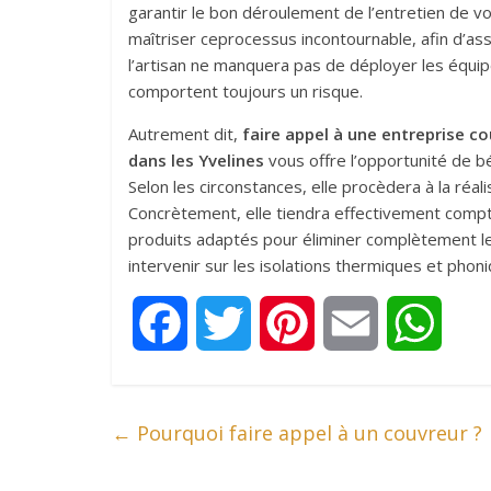
garantir le bon déroulement de l’entretien de vo
maîtriser ceprocessus incontournable, afin d’assu
l’artisan ne manquera pas de déployer les équip
comportent toujours un risque.
Autrement dit,
faire appel à une entreprise c
dans les Yvelines
vous offre l’opportunité de b
Selon les circonstances, elle procèdera à la réa
Concrètement, elle tiendra effectivement compte
produits adaptés pour éliminer complètement l
intervenir sur les isolations thermiques et phon
F
T
P
E
W
a
w
i
m
h
←
Pourquoi faire appel à un couvreur ?
c
i
n
a
a
e
t
t
i
t