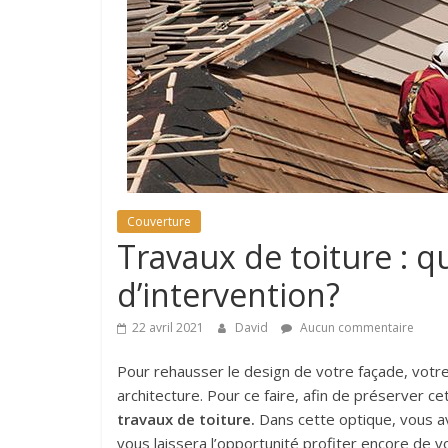
astuces
sur
l'univers
de
la
toiture
Couverture
Travaux de toiture : qu
d’intervention?
22 avril 2021
David
Aucun commentaire
Pour rehausser le design de votre façade, votr
architecture. Pour ce faire, afin de préserver ce
travaux de toiture.
Dans cette optique, vous av
vous laissera l’opportunité profiter encore de