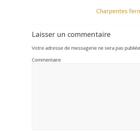
Charpentes ferm
b
t
e
l
s
o
e
r
A
Laisser un commentaire
o
r
e
p
Votre adresse de messagerie ne sera pas publiée
Commentaire
k
s
p
t