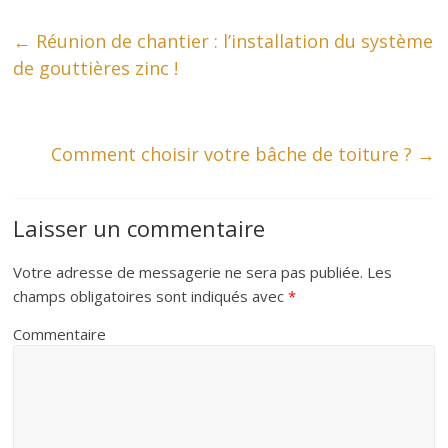
c
i
n
a
a
←
Réunion de chantier : l’installation du système
de gouttières zinc !
e
t
t
i
t
b
t
e
l
s
Comment choisir votre bâche de toiture ?
→
o
e
r
A
Laisser un commentaire
o
r
e
p
Votre adresse de messagerie ne sera pas publiée.
Les
k
s
p
champs obligatoires sont indiqués avec
*
t
Commentaire