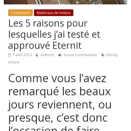
de
conseils
Couverture
Matériaux de toiture
et
Les 5 raisons pour
astuces
sur
lesquelles j’ai testé et
l'univers
approuvé Eternit
de
la
,
7 avril 2014
Anthony
Aucun commentaire
Eternit
toiture
toiture
Comme vous l’avez
remarqué les beaux
jours reviennent, ou
presque, c’est donc
l’occasion de faire