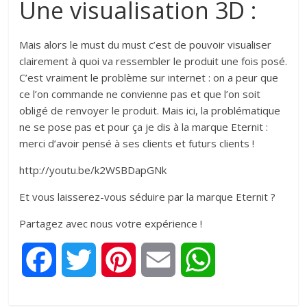
Une visualisation 3D :
Mais alors le must du must c’est de pouvoir visualiser
clairement à quoi va ressembler le produit une fois posé.
C’est vraiment le problème sur internet : on a peur que
ce l’on commande ne convienne pas et que l’on soit
obligé de renvoyer le produit. Mais ici, la problématique
ne se pose pas et pour ça je dis à la marque Eternit :
merci d’avoir pensé à ses clients et futurs clients !
http://youtu.be/k2WSBDapGNk
Et vous laisserez-vous séduire par la marque Eternit ?
Partagez avec nous votre expérience !
F
T
P
E
W
a
w
i
m
h