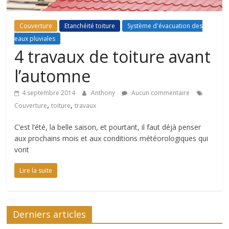
de
conseils
et
Couverture
Etanchéité toiture
Système d'évacuation des
astuces
eaux pluviales
sur
4 travaux de toiture avant
l'univers
l’automne
de
la
4 septembre 2014
Anthony
Aucun commentaire
toiture
,
,
Couverture
toiture
travaux
C’est l’été, la belle saison, et pourtant, il faut déjà penser
aux prochains mois et aux conditions météorologiques qui
vont
Lire la suite
Derniers articles