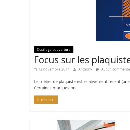
astuces
sur
l'univers
de
la
toiture
Outillage couverture
Focus sur les plaquist
12 novembre 2014
Anthony
Aucun commenta
Le métier de plaquiste est relativement récent (un
Certaines marques ont
Lire la suite