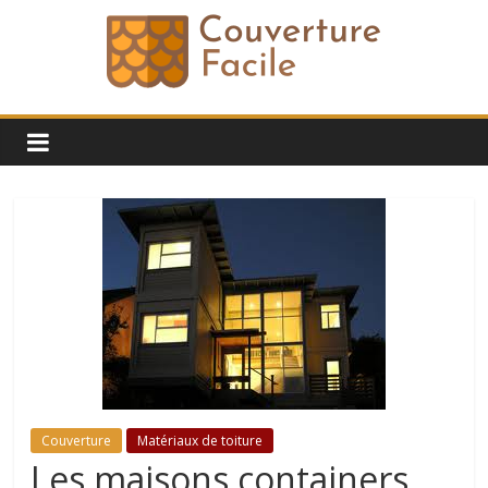
Passer
au
contenu
Blog
Conseil
Toiture
|
couverture-
facile.fr
Couverture
Matériaux de toiture
Blog
Les maisons containers