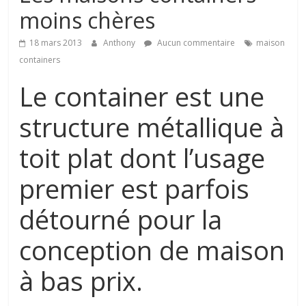
de
moins chères
conseils
et
18 mars 2013
Anthony
Aucun commentaire
maison
astuces
containers
sur
l'univers
Le container est une
de
la
structure métallique à
toiture
toit plat dont l’usage
premier est parfois
détourné pour la
conception de maison
à bas prix.